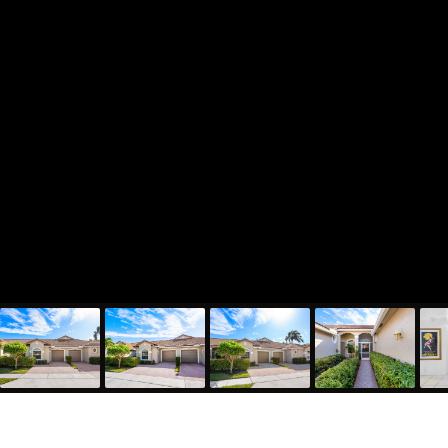
8398 Vía Serena, Boca Raton, FL 33433
1,480